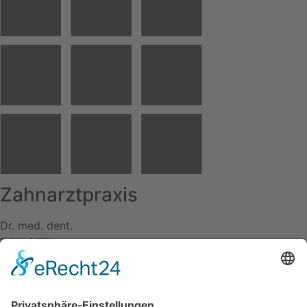
Zahnarztpraxis
Dr. med. dent.
Erich Müller
Kontakt
und Information