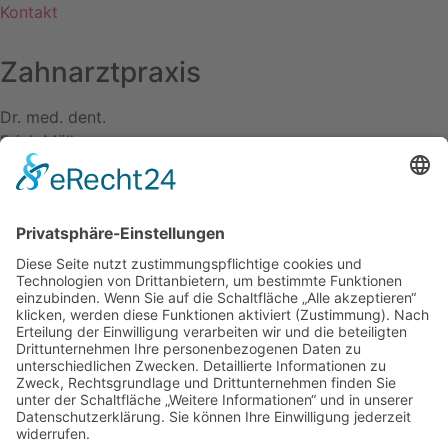
Kontakt
Zahnarztpraxis
Dr. med. dent.
Erich Müller
Kontakt
und Information
Adresse:
Webergasse 30, 65183 Wiesbaden
Tel:
0611 37 12 12
E-Mail:
praxis.mueller.doc@t-online.de
Praxis Öffnungszeiten
und Telefonische erreichbarkeit